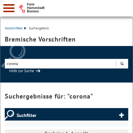
Vorschriften
Suchergebnis
Bremische Vorschriften
Hilfe zur Suche
Suchen
Suchergebnisse für: "
corona
"
Suchfilter