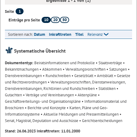
Ergebnisse 1 - 1 von (1)
1
Seite
10
20
50
Einträge pro Seite
Sortieren nach:
Datum
Inkrafttreten
Titel
Relevanz
Systematische Übersicht
Dokumententyp:
Beiratsinformationen und Protokolle
• Staatsverträge
•
Bekanntmachungen
• Abkommen
• Verwaltungsvorschriften
• Satzungen
•
Dienstvereinbarungen
• Rundschreiben
• Gesetzblatt
• Amtsblatt
• Gesetze
und Rechtsverordnungen
• Verwaltungsvorschriften, Dienstanweisungen,
Dienstvereinbarungen, Richtlinien und Rundschreiben
• Statistiken
•
Gutachten
• Verträge und Vereinbarungen
• Aktenpläne
•
Geschäftsverteilungs- und Organisationspläne
• Informationsmaterial und
Broschüren
• Berichte und Konzepte
• Karten, Pläne und Geo-
Informationssysteme
• Aktuelle Meldungen und Pressemitteilungen
•
Senat, Magistrat, Deputation und Ausschüsse
• Gerichtsentscheidungen
Stand: 26.06.2023 Inkrafttreten: 11.01.2000