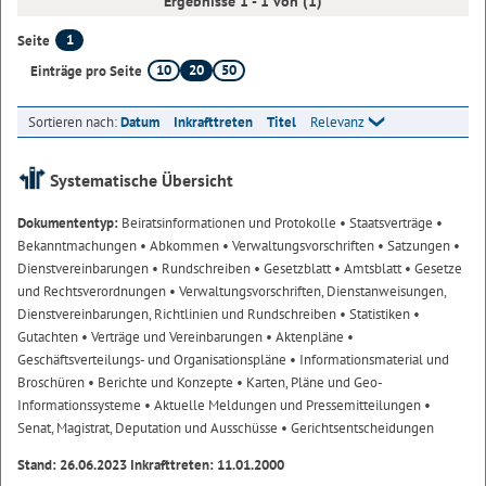
Ergebnisse 1 - 1 von (1)
1
Seite
10
20
50
Einträge pro Seite
Sortieren nach:
Datum
Inkrafttreten
Titel
Relevanz
Systematische Übersicht
Dokumententyp:
Beiratsinformationen und Protokolle
• Staatsverträge
•
Bekanntmachungen
• Abkommen
• Verwaltungsvorschriften
• Satzungen
•
Dienstvereinbarungen
• Rundschreiben
• Gesetzblatt
• Amtsblatt
• Gesetze
und Rechtsverordnungen
• Verwaltungsvorschriften, Dienstanweisungen,
Dienstvereinbarungen, Richtlinien und Rundschreiben
• Statistiken
•
Gutachten
• Verträge und Vereinbarungen
• Aktenpläne
•
Geschäftsverteilungs- und Organisationspläne
• Informationsmaterial und
Broschüren
• Berichte und Konzepte
• Karten, Pläne und Geo-
Informationssysteme
• Aktuelle Meldungen und Pressemitteilungen
•
Senat, Magistrat, Deputation und Ausschüsse
• Gerichtsentscheidungen
Stand: 26.06.2023 Inkrafttreten: 11.01.2000