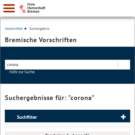
Vorschriften
Suchergebnis
Bremische Vorschriften
Hilfe zur Suche
Suchen
Suchergebnisse für: "
corona
"
Suchfilter