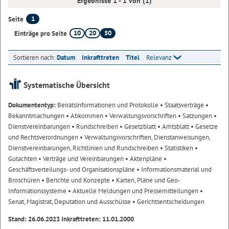
Ergebnisse 1 - 1 von (1)
1
Seite
10
20
50
Einträge pro Seite
Sortieren nach:
Datum
Inkrafttreten
Titel
Relevanz
Systematische Übersicht
Dokumententyp:
Beiratsinformationen und Protokolle
• Staatsverträge
•
Bekanntmachungen
• Abkommen
• Verwaltungsvorschriften
• Satzungen
•
Dienstvereinbarungen
• Rundschreiben
• Gesetzblatt
• Amtsblatt
• Gesetze
und Rechtsverordnungen
• Verwaltungsvorschriften, Dienstanweisungen,
Dienstvereinbarungen, Richtlinien und Rundschreiben
• Statistiken
•
Gutachten
• Verträge und Vereinbarungen
• Aktenpläne
•
Geschäftsverteilungs- und Organisationspläne
• Informationsmaterial und
Broschüren
• Berichte und Konzepte
• Karten, Pläne und Geo-
Informationssysteme
• Aktuelle Meldungen und Pressemitteilungen
•
Senat, Magistrat, Deputation und Ausschüsse
• Gerichtsentscheidungen
Stand: 26.06.2023 Inkrafttreten: 11.01.2000