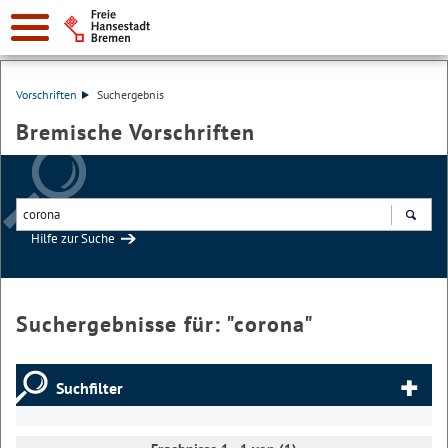
Vorschriften
Suchergebnis
Bremische Vorschriften
Hilfe zur Suche
Suchen
Suchergebnisse für: "
corona
"
Suchfilter