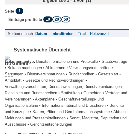
Ergebnisse 1 - 1 von (1)
1
Seite
10
20
50
Einträge pro Seite
Sortieren nach:
Datum
Inkrafttreten
Titel
Relevanz
Systematische Übersicht
Dokumententyp:
Beiratsinformationen und Protokolle
• Staatsverträge
• Bekanntmachungen
• Abkommen
• Verwaltungsvorschriften
•
Satzungen
• Dienstvereinbarungen
• Rundschreiben
• Gesetzblatt
•
Amtsblatt
• Gesetze und Rechtsverordnungen
•
Verwaltungsvorschriften, Dienstanweisungen, Dienstvereinbarungen,
Richtlinien und Rundschreiben
• Statistiken
• Gutachten
• Verträge und
Vereinbarungen
• Aktenpläne
• Geschäftsverteilungs- und
Organisationspläne
• Informationsmaterial und Broschüren
• Berichte
und Konzepte
• Karten, Pläne und Geo-Informationssysteme
• Aktuelle
Meldungen und Pressemitteilungen
• Senat, Magistrat, Deputation und
Ausschüsse
• Gerichtsentscheidungen