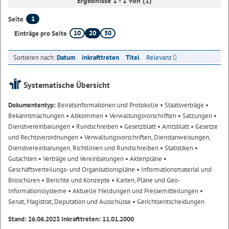
Ergebnisse 1 - 1 von (1)
1
Seite
10
20
50
Einträge pro Seite
Sortieren nach:
Datum
Inkrafttreten
Titel
Relevanz
Systematische Übersicht
Dokumententyp:
Beiratsinformationen und Protokolle
• Staatsverträge
•
Bekanntmachungen
• Abkommen
• Verwaltungsvorschriften
• Satzungen
•
Dienstvereinbarungen
• Rundschreiben
• Gesetzblatt
• Amtsblatt
• Gesetze
und Rechtsverordnungen
• Verwaltungsvorschriften, Dienstanweisungen,
Dienstvereinbarungen, Richtlinien und Rundschreiben
• Statistiken
•
Gutachten
• Verträge und Vereinbarungen
• Aktenpläne
•
Geschäftsverteilungs- und Organisationspläne
• Informationsmaterial und
Broschüren
• Berichte und Konzepte
• Karten, Pläne und Geo-
Informationssysteme
• Aktuelle Meldungen und Pressemitteilungen
•
Senat, Magistrat, Deputation und Ausschüsse
• Gerichtsentscheidungen
Stand: 26.06.2023 Inkrafttreten: 11.01.2000