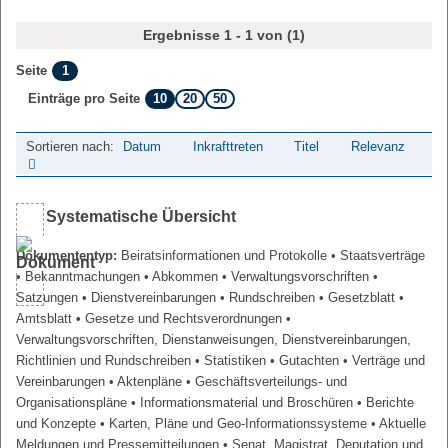
Ergebnisse 1 - 1 von (1)
1
Seite
10
20
50
Einträge pro Seite
Sortieren nach:
Datum
Inkrafttreten
Titel
Relevanz
Systematische Übersicht
Dokumententyp:
Beiratsinformationen und Protokolle
• Staatsverträge
• Bekanntmachungen
• Abkommen
• Verwaltungsvorschriften
•
Satzungen
• Dienstvereinbarungen
• Rundschreiben
• Gesetzblatt
•
Amtsblatt
• Gesetze und Rechtsverordnungen
•
Verwaltungsvorschriften, Dienstanweisungen, Dienstvereinbarungen,
Richtlinien und Rundschreiben
• Statistiken
• Gutachten
• Verträge und
Vereinbarungen
• Aktenpläne
• Geschäftsverteilungs- und
Organisationspläne
• Informationsmaterial und Broschüren
• Berichte
und Konzepte
• Karten, Pläne und Geo-Informationssysteme
• Aktuelle
Meldungen und Pressemitteilungen
• Senat, Magistrat, Deputation und