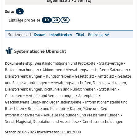
Ergebnisse 1 - 1 von (1)
1
Seite
10
20
50
Einträge pro Seite
Sortieren nach:
Datum
Inkrafttreten
Titel
Relevanz
Systematische Übersicht
Dokumententyp:
Beiratsinformationen und Protokolle
• Staatsverträge
•
Bekanntmachungen
• Abkommen
• Verwaltungsvorschriften
• Satzungen
•
Dienstvereinbarungen
• Rundschreiben
• Gesetzblatt
• Amtsblatt
• Gesetze
und Rechtsverordnungen
• Verwaltungsvorschriften, Dienstanweisungen,
Dienstvereinbarungen, Richtlinien und Rundschreiben
• Statistiken
•
Gutachten
• Verträge und Vereinbarungen
• Aktenpläne
•
Geschäftsverteilungs- und Organisationspläne
• Informationsmaterial und
Broschüren
• Berichte und Konzepte
• Karten, Pläne und Geo-
Informationssysteme
• Aktuelle Meldungen und Pressemitteilungen
•
Senat, Magistrat, Deputation und Ausschüsse
• Gerichtsentscheidungen
Stand: 26.06.2023 Inkrafttreten: 11.01.2000