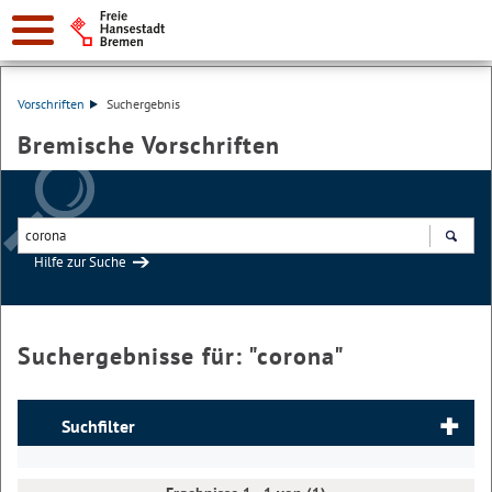
Vorschriften
Suchergebnis
Bremische Vorschriften
Hilfe zur Suche
Suchen
Suchergebnisse für: "
corona
"
Suchfilter