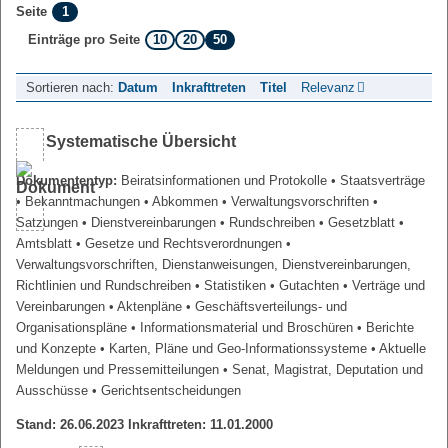
1
Seite
10
20
50
Einträge pro Seite
Sortieren nach:
Datum
Inkrafttreten
Titel
Relevanz
Systematische Übersicht
Dokumententyp:
Beiratsinformationen und Protokolle
• Staatsverträge
• Bekanntmachungen
• Abkommen
• Verwaltungsvorschriften
•
Satzungen
• Dienstvereinbarungen
• Rundschreiben
• Gesetzblatt
•
Amtsblatt
• Gesetze und Rechtsverordnungen
•
Verwaltungsvorschriften, Dienstanweisungen, Dienstvereinbarungen,
Richtlinien und Rundschreiben
• Statistiken
• Gutachten
• Verträge und
Vereinbarungen
• Aktenpläne
• Geschäftsverteilungs- und
Organisationspläne
• Informationsmaterial und Broschüren
• Berichte
und Konzepte
• Karten, Pläne und Geo-Informationssysteme
• Aktuelle
Meldungen und Pressemitteilungen
• Senat, Magistrat, Deputation und
Ausschüsse
• Gerichtsentscheidungen
Stand: 26.06.2023 Inkrafttreten: 11.01.2000