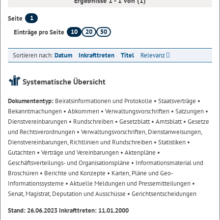
Ergebnisse 1 - 1 von (1)
1
Seite
10
20
50
Einträge pro Seite
Sortieren nach:
Datum
Inkrafttreten
Titel
Relevanz
Systematische Übersicht
Dokumententyp:
Beiratsinformationen und Protokolle
• Staatsverträge
•
Bekanntmachungen
• Abkommen
• Verwaltungsvorschriften
• Satzungen
•
Dienstvereinbarungen
• Rundschreiben
• Gesetzblatt
• Amtsblatt
• Gesetze
und Rechtsverordnungen
• Verwaltungsvorschriften, Dienstanweisungen,
Dienstvereinbarungen, Richtlinien und Rundschreiben
• Statistiken
•
Gutachten
• Verträge und Vereinbarungen
• Aktenpläne
•
Geschäftsverteilungs- und Organisationspläne
• Informationsmaterial und
Broschüren
• Berichte und Konzepte
• Karten, Pläne und Geo-
Informationssysteme
• Aktuelle Meldungen und Pressemitteilungen
•
Senat, Magistrat, Deputation und Ausschüsse
• Gerichtsentscheidungen
Stand: 26.06.2023 Inkrafttreten: 11.01.2000