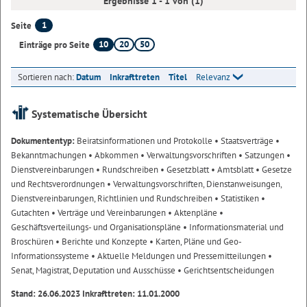
Ergebnisse 1 - 1 von (1)
1
Seite
10
20
50
Einträge pro Seite
Sortieren nach:
Datum
Inkrafttreten
Titel
Relevanz
Systematische Übersicht
Dokumententyp:
Beiratsinformationen und Protokolle
• Staatsverträge
•
Bekanntmachungen
• Abkommen
• Verwaltungsvorschriften
• Satzungen
•
Dienstvereinbarungen
• Rundschreiben
• Gesetzblatt
• Amtsblatt
• Gesetze
und Rechtsverordnungen
• Verwaltungsvorschriften, Dienstanweisungen,
Dienstvereinbarungen, Richtlinien und Rundschreiben
• Statistiken
•
Gutachten
• Verträge und Vereinbarungen
• Aktenpläne
•
Geschäftsverteilungs- und Organisationspläne
• Informationsmaterial und
Broschüren
• Berichte und Konzepte
• Karten, Pläne und Geo-
Informationssysteme
• Aktuelle Meldungen und Pressemitteilungen
•
Senat, Magistrat, Deputation und Ausschüsse
• Gerichtsentscheidungen
Stand: 26.06.2023 Inkrafttreten: 11.01.2000