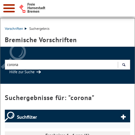
Vorschriften
Suchergebnis
Bremische Vorschriften
Hilfe zur Suche
Suchen
Suchergebnisse für: "
corona
"
Suchfilter