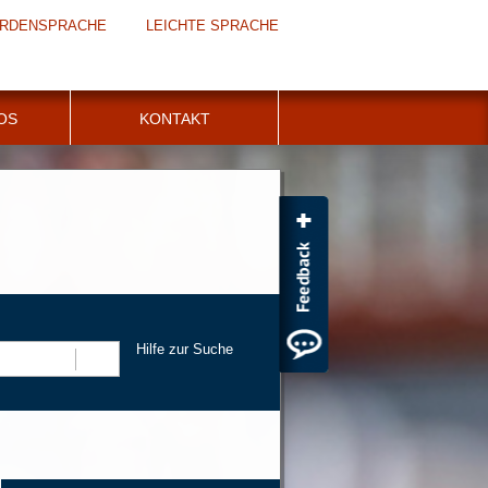
RDENSPRACHE
LEICHTE SPRACHE
FOS
KONTAKT
Hilfe zur Suche
Suchen