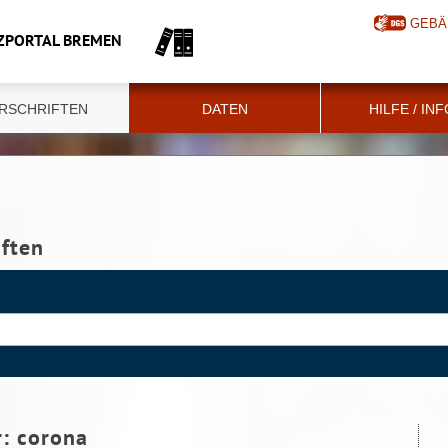
GEBÄ
ZPORTAL BREMEN
RSCHRIFTEN
DATEN
HILFE / IN
iften
r:
corona