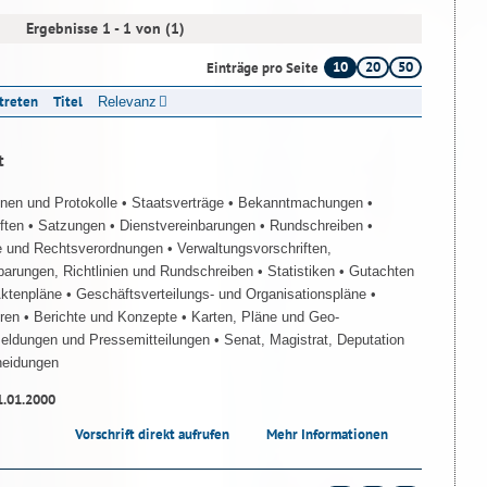
Ergebnisse 1 - 1 von (1)
10
20
50
Einträge pro Seite
ttreten
Titel
Relevanz
t
onen und Protokolle
• Staatsverträge
• Bekanntmachungen
•
iften
• Satzungen
• Dienstvereinbarungen
• Rundschreiben
•
e und Rechtsverordnungen
• Verwaltungsvorschriften,
barungen, Richtlinien und Rundschreiben
• Statistiken
• Gutachten
Aktenpläne
• Geschäftsverteilungs- und Organisationspläne
•
üren
• Berichte und Konzepte
• Karten, Pläne und Geo-
Meldungen und Pressemitteilungen
• Senat, Magistrat, Deputation
heidungen
1.01.2000
Vorschrift direkt aufrufen
Mehr Informationen