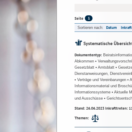
1
Seite
Datum
Inkraf
Sortieren nach:
Systematische Übersich
Dokumententyp:
Beiratsinformati
Abkommen
• Verwaltungsvorschr
Gesetzblatt
• Amtsblatt
• Gesetz
Dienstanweisungen, Dienstverein
• Verträge und Vereinbarungen
• 
Informationsmaterial und Brosch
Informationssysteme
• Aktuelle 
und Ausschüsse
• Gerichtsentsc
Stand: 26.06.2023 Inkrafttreten: 1
Themen: