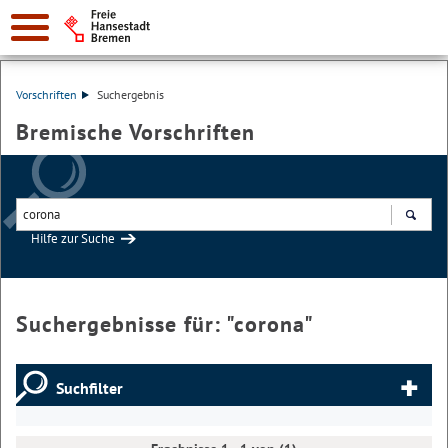
Vorschriften
Suchergebnis
Bremische Vorschriften
Hilfe zur Suche
Suchen
Suchergebnisse für: "
corona
"
Suchfilter