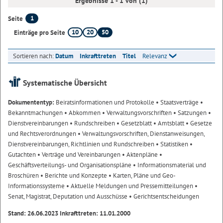
Ergebnisse 1 - 1 von (1)
1
Seite
10
20
50
Einträge pro Seite
Sortieren nach:
Datum
Inkrafttreten
Titel
Relevanz
Systematische Übersicht
Dokumententyp:
Beiratsinformationen und Protokolle
• Staatsverträge
•
Bekanntmachungen
• Abkommen
• Verwaltungsvorschriften
• Satzungen
•
Dienstvereinbarungen
• Rundschreiben
• Gesetzblatt
• Amtsblatt
• Gesetze
und Rechtsverordnungen
• Verwaltungsvorschriften, Dienstanweisungen,
Dienstvereinbarungen, Richtlinien und Rundschreiben
• Statistiken
•
Gutachten
• Verträge und Vereinbarungen
• Aktenpläne
•
Geschäftsverteilungs- und Organisationspläne
• Informationsmaterial und
Broschüren
• Berichte und Konzepte
• Karten, Pläne und Geo-
Informationssysteme
• Aktuelle Meldungen und Pressemitteilungen
•
Senat, Magistrat, Deputation und Ausschüsse
• Gerichtsentscheidungen
Stand: 26.06.2023 Inkrafttreten: 11.01.2000