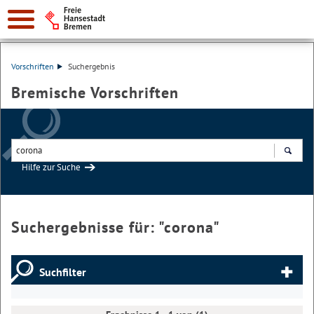
Vorschriften
Suchergebnis
Bremische Vorschriften
Hilfe zur Suche
Suchen
Suchergebnisse für: "
corona
"
Suchfilter