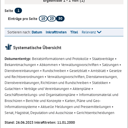
Ergebnisse 1 - 1 von (1)
1
Seite
10
20
50
Einträge pro Seite
Sortieren nach:
Datum
Inkrafttreten
Titel
Relevanz
Systematische Übersicht
Dokumententyp:
Beiratsinformationen und Protokolle
• Staatsverträge
•
Bekanntmachungen
• Abkommen
• Verwaltungsvorschriften
• Satzungen
•
Dienstvereinbarungen
• Rundschreiben
• Gesetzblatt
• Amtsblatt
• Gesetze
und Rechtsverordnungen
• Verwaltungsvorschriften, Dienstanweisungen,
Dienstvereinbarungen, Richtlinien und Rundschreiben
• Statistiken
•
Gutachten
• Verträge und Vereinbarungen
• Aktenpläne
•
Geschäftsverteilungs- und Organisationspläne
• Informationsmaterial und
Broschüren
• Berichte und Konzepte
• Karten, Pläne und Geo-
Informationssysteme
• Aktuelle Meldungen und Pressemitteilungen
•
Senat, Magistrat, Deputation und Ausschüsse
• Gerichtsentscheidungen
Stand: 26.06.2023 Inkrafttreten: 11.01.2000