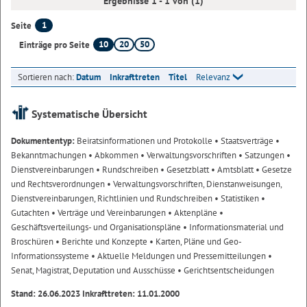
Ergebnisse 1 - 1 von (1)
1
Seite
10
20
50
Einträge pro Seite
Sortieren nach:
Datum
Inkrafttreten
Titel
Relevanz
Systematische Übersicht
Dokumententyp:
Beiratsinformationen und Protokolle
• Staatsverträge
•
Bekanntmachungen
• Abkommen
• Verwaltungsvorschriften
• Satzungen
•
Dienstvereinbarungen
• Rundschreiben
• Gesetzblatt
• Amtsblatt
• Gesetze
und Rechtsverordnungen
• Verwaltungsvorschriften, Dienstanweisungen,
Dienstvereinbarungen, Richtlinien und Rundschreiben
• Statistiken
•
Gutachten
• Verträge und Vereinbarungen
• Aktenpläne
•
Geschäftsverteilungs- und Organisationspläne
• Informationsmaterial und
Broschüren
• Berichte und Konzepte
• Karten, Pläne und Geo-
Informationssysteme
• Aktuelle Meldungen und Pressemitteilungen
•
Senat, Magistrat, Deputation und Ausschüsse
• Gerichtsentscheidungen
Stand: 26.06.2023 Inkrafttreten: 11.01.2000