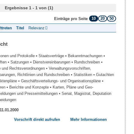
Ergebnisse 1 - 1 von (1)
10
20
50
Einträge pro Seite
fttreten
Titel
Relevanz
icht
ionen und Protokolle
• Staatsverträge
• Bekanntmachungen
•
iften
• Satzungen
• Dienstvereinbarungen
• Rundschreiben
•
e und Rechtsverordnungen
• Verwaltungsvorschriften,
barungen, Richtlinien und Rundschreiben
• Statistiken
• Gutachten
Aktenpläne
• Geschäftsverteilungs- und Organisationspläne
•
üren
• Berichte und Konzepte
• Karten, Pläne und Geo-
Meldungen und Pressemitteilungen
• Senat, Magistrat, Deputation
heidungen
 11.01.2000
Vorschrift direkt aufrufen
Mehr Informationen