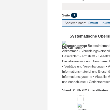
1
Seite
Sortieren nach:
Datum
Inkra
Systematische Übers
Dokumententyp:
Beiratsinformat
Abkommen
• Verwaltungsvorschr
Gesetzblatt
• Amtsblatt
• Gesetz
Dienstanweisungen, Dienstverein
• Verträge und Vereinbarungen
• 
Informationsmaterial und Brosch
Informationssysteme
• Aktuelle 
und Ausschüsse
• Gerichtsentsc
Stand: 26.06.2023 Inkrafttreten: