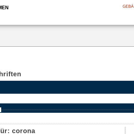
GEBÄ
MEN
riften
e
für:
corona