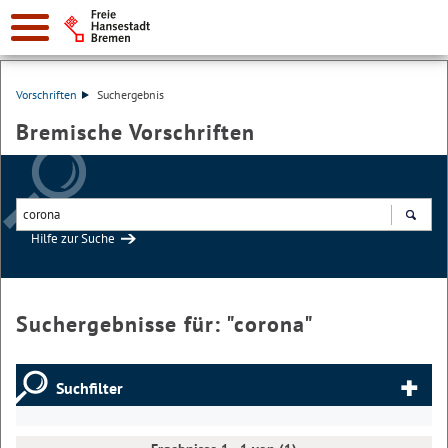
Vorschriften
Suchergebnis
Bremische Vorschriften
Hilfe zur Suche
Suchen
Suchergebnisse für: "
corona
"
Suchfilter