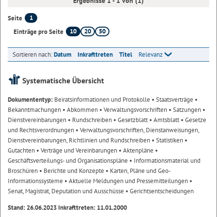
Ergebnisse 1 - 1 von (1)
1
Seite
10
20
50
Einträge pro Seite
Sortieren nach:
Datum
Inkrafttreten
Titel
Relevanz
Systematische Übersicht
Dokumententyp:
Beiratsinformationen und Protokolle
• Staatsverträge
•
Bekanntmachungen
• Abkommen
• Verwaltungsvorschriften
• Satzungen
•
Dienstvereinbarungen
• Rundschreiben
• Gesetzblatt
• Amtsblatt
• Gesetze
und Rechtsverordnungen
• Verwaltungsvorschriften, Dienstanweisungen,
Dienstvereinbarungen, Richtlinien und Rundschreiben
• Statistiken
•
Gutachten
• Verträge und Vereinbarungen
• Aktenpläne
•
Geschäftsverteilungs- und Organisationspläne
• Informationsmaterial und
Broschüren
• Berichte und Konzepte
• Karten, Pläne und Geo-
Informationssysteme
• Aktuelle Meldungen und Pressemitteilungen
•
Senat, Magistrat, Deputation und Ausschüsse
• Gerichtsentscheidungen
Stand: 26.06.2023 Inkrafttreten: 11.01.2000