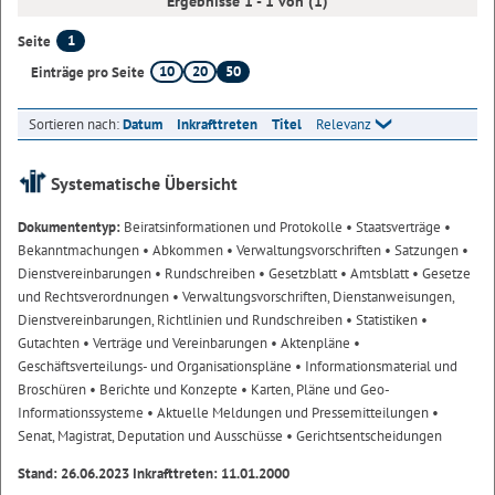
Ergebnisse 1 - 1 von (1)
1
Seite
10
20
50
Einträge pro Seite
Sortieren nach:
Datum
Inkrafttreten
Titel
Relevanz
Systematische Übersicht
Dokumententyp:
Beiratsinformationen und Protokolle
• Staatsverträge
•
Bekanntmachungen
• Abkommen
• Verwaltungsvorschriften
• Satzungen
•
Dienstvereinbarungen
• Rundschreiben
• Gesetzblatt
• Amtsblatt
• Gesetze
und Rechtsverordnungen
• Verwaltungsvorschriften, Dienstanweisungen,
Dienstvereinbarungen, Richtlinien und Rundschreiben
• Statistiken
•
Gutachten
• Verträge und Vereinbarungen
• Aktenpläne
•
Geschäftsverteilungs- und Organisationspläne
• Informationsmaterial und
Broschüren
• Berichte und Konzepte
• Karten, Pläne und Geo-
Informationssysteme
• Aktuelle Meldungen und Pressemitteilungen
•
Senat, Magistrat, Deputation und Ausschüsse
• Gerichtsentscheidungen
Stand: 26.06.2023 Inkrafttreten: 11.01.2000