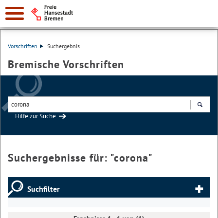
Vorschriften
Suchergebnis
Bremische Vorschriften
Hilfe zur Suche
Suchen
Suchergebnisse für: "
corona
"
Suchfilter