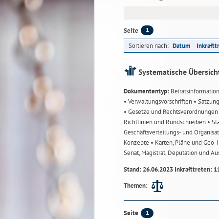
1
Seite
Sortieren nach:
Datum
Inkraftt
Systematische Übersich
Dokumententyp:
Beiratsinformatio
• Verwaltungsvorschriften
• Satzun
• Gesetze und Rechtsverordnunge
Richtlinien und Rundschreiben
• St
Geschäftsverteilungs- und Organisa
Konzepte
• Karten, Pläne und Geo
Senat, Magistrat, Deputation und A
Stand: 26.06.2023 Inkrafttreten: 1
Themen:
1
Seite