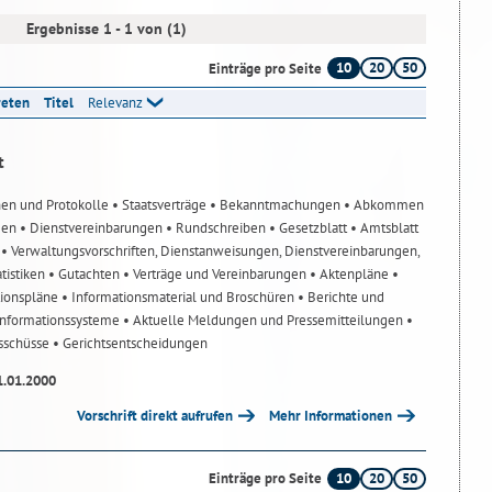
Ergebnisse 1 - 1 von (1)
10
20
50
Einträge pro Seite
reten
Titel
Relevanz
t
nen und Protokolle
• Staatsverträge
• Bekanntmachungen
• Abkommen
gen
• Dienstvereinbarungen
• Rundschreiben
• Gesetzblatt
• Amtsblatt
n
• Verwaltungsvorschriften, Dienstanweisungen, Dienstvereinbarungen,
atistiken
• Gutachten
• Verträge und Vereinbarungen
• Aktenpläne
•
tionspläne
• Informationsmaterial und Broschüren
• Berichte und
-Informationssysteme
• Aktuelle Meldungen und Pressemitteilungen
•
usschüsse
• Gerichtsentscheidungen
1.01.2000
Vorschrift direkt aufrufen
Mehr Informationen
10
20
50
Einträge pro Seite