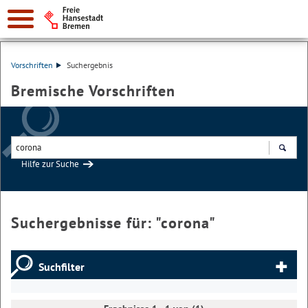
Vorschriften
Suchergebnis
Bremische Vorschriften
Hilfe zur Suche
Suchen
Suchergebnisse für: "
corona
"
Suchfilter