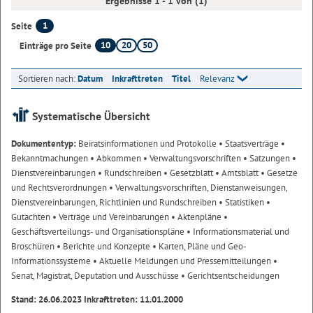
Ergebnisse 1 - 1 von (1)
1
Seite
10
20
50
Einträge pro Seite
Sortieren nach:
Datum
Inkrafttreten
Titel
Relevanz
Systematische Übersicht
Dokumententyp:
Beiratsinformationen und Protokolle
• Staatsverträge
•
Bekanntmachungen
• Abkommen
• Verwaltungsvorschriften
• Satzungen
•
Dienstvereinbarungen
• Rundschreiben
• Gesetzblatt
• Amtsblatt
• Gesetze
und Rechtsverordnungen
• Verwaltungsvorschriften, Dienstanweisungen,
Dienstvereinbarungen, Richtlinien und Rundschreiben
• Statistiken
•
Gutachten
• Verträge und Vereinbarungen
• Aktenpläne
•
Geschäftsverteilungs- und Organisationspläne
• Informationsmaterial und
Broschüren
• Berichte und Konzepte
• Karten, Pläne und Geo-
Informationssysteme
• Aktuelle Meldungen und Pressemitteilungen
•
Senat, Magistrat, Deputation und Ausschüsse
• Gerichtsentscheidungen
Stand: 26.06.2023 Inkrafttreten: 11.01.2000