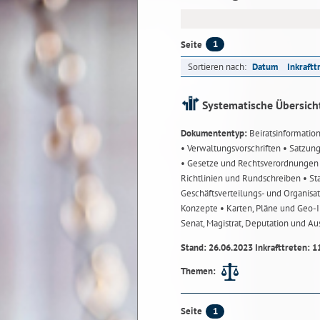
1
Seite
Sortieren nach:
Datum
Inkraftt
Systematische Übersich
Dokumententyp:
Beiratsinformatio
• Verwaltungsvorschriften
• Satzun
• Gesetze und Rechtsverordnunge
Richtlinien und Rundschreiben
• St
Geschäftsverteilungs- und Organisa
Konzepte
• Karten, Pläne und Geo
Senat, Magistrat, Deputation und A
Stand: 26.06.2023 Inkrafttreten: 1
Themen:
1
Seite