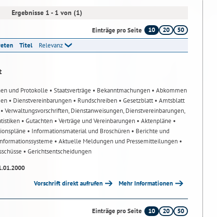
Ergebnisse 1 - 1 von (1)
10
20
50
Einträge pro Seite
reten
Titel
Relevanz
t
nen und Protokolle
• Staatsverträge
• Bekanntmachungen
• Abkommen
gen
• Dienstvereinbarungen
• Rundschreiben
• Gesetzblatt
• Amtsblatt
n
• Verwaltungsvorschriften, Dienstanweisungen, Dienstvereinbarungen,
atistiken
• Gutachten
• Verträge und Vereinbarungen
• Aktenpläne
•
tionspläne
• Informationsmaterial und Broschüren
• Berichte und
-Informationssysteme
• Aktuelle Meldungen und Pressemitteilungen
•
usschüsse
• Gerichtsentscheidungen
1.01.2000
Vorschrift direkt aufrufen
Mehr Informationen
10
20
50
Einträge pro Seite