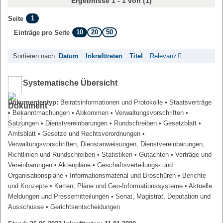
Ergebnisse 1 - 1 von (1)
1
Seite
10
20
50
Einträge pro Seite
Sortieren nach:
Datum
Inkrafttreten
Titel
Relevanz
Systematische Übersicht
Dokumententyp:
Beiratsinformationen und Protokolle
• Staatsverträge
• Bekanntmachungen
• Abkommen
• Verwaltungsvorschriften
•
Satzungen
• Dienstvereinbarungen
• Rundschreiben
• Gesetzblatt
•
Amtsblatt
• Gesetze und Rechtsverordnungen
•
Verwaltungsvorschriften, Dienstanweisungen, Dienstvereinbarungen,
Richtlinien und Rundschreiben
• Statistiken
• Gutachten
• Verträge und
Vereinbarungen
• Aktenpläne
• Geschäftsverteilungs- und
Organisationspläne
• Informationsmaterial und Broschüren
• Berichte
und Konzepte
• Karten, Pläne und Geo-Informationssysteme
• Aktuelle
Meldungen und Pressemitteilungen
• Senat, Magistrat, Deputation und
Ausschüsse
• Gerichtsentscheidungen