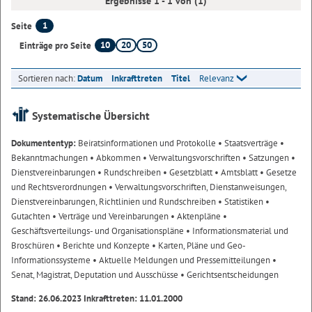
Ergebnisse 1 - 1 von (1)
1
Seite
10
20
50
Einträge pro Seite
Sortieren nach:
Datum
Inkrafttreten
Titel
Relevanz
Systematische Übersicht
Dokumententyp:
Beiratsinformationen und Protokolle
• Staatsverträge
•
Bekanntmachungen
• Abkommen
• Verwaltungsvorschriften
• Satzungen
•
Dienstvereinbarungen
• Rundschreiben
• Gesetzblatt
• Amtsblatt
• Gesetze
und Rechtsverordnungen
• Verwaltungsvorschriften, Dienstanweisungen,
Dienstvereinbarungen, Richtlinien und Rundschreiben
• Statistiken
•
Gutachten
• Verträge und Vereinbarungen
• Aktenpläne
•
Geschäftsverteilungs- und Organisationspläne
• Informationsmaterial und
Broschüren
• Berichte und Konzepte
• Karten, Pläne und Geo-
Informationssysteme
• Aktuelle Meldungen und Pressemitteilungen
•
Senat, Magistrat, Deputation und Ausschüsse
• Gerichtsentscheidungen
Stand: 26.06.2023 Inkrafttreten: 11.01.2000