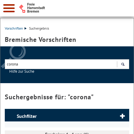
Vorschriften
Suchergebnis
Bremische Vorschriften
Hilfe zur Suche
Suchen
Suchergebnisse für: "
corona
"
Suchfilter