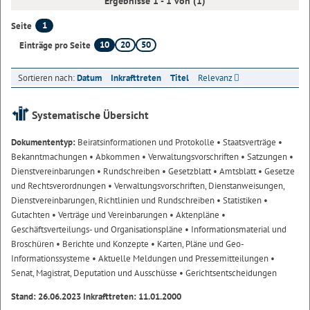
Ergebnisse 1 - 1 von (1)
1
Seite
10
20
50
Einträge pro Seite
Sortieren nach:
Datum
Inkrafttreten
Titel
Relevanz
Systematische Übersicht
Dokumententyp:
Beiratsinformationen und Protokolle
• Staatsverträge
•
Bekanntmachungen
• Abkommen
• Verwaltungsvorschriften
• Satzungen
•
Dienstvereinbarungen
• Rundschreiben
• Gesetzblatt
• Amtsblatt
• Gesetze
und Rechtsverordnungen
• Verwaltungsvorschriften, Dienstanweisungen,
Dienstvereinbarungen, Richtlinien und Rundschreiben
• Statistiken
•
Gutachten
• Verträge und Vereinbarungen
• Aktenpläne
•
Geschäftsverteilungs- und Organisationspläne
• Informationsmaterial und
Broschüren
• Berichte und Konzepte
• Karten, Pläne und Geo-
Informationssysteme
• Aktuelle Meldungen und Pressemitteilungen
•
Senat, Magistrat, Deputation und Ausschüsse
• Gerichtsentscheidungen
Stand: 26.06.2023 Inkrafttreten: 11.01.2000