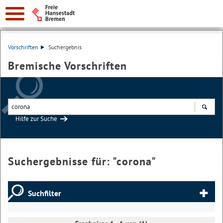
Vorschriften
Suchergebnis
Bremische Vorschriften
Hilfe zur Suche
Suchen
Suchergebnisse für: "
corona
"
Suchfilter