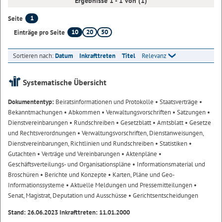
Ergebnisse 1 - 1 von (1)
1
Seite
10
20
50
Einträge pro Seite
Sortieren nach:
Datum
Inkrafttreten
Titel
Relevanz
Systematische Übersicht
Dokumententyp:
Beiratsinformationen und Protokolle
• Staatsverträge
•
Bekanntmachungen
• Abkommen
• Verwaltungsvorschriften
• Satzungen
•
Dienstvereinbarungen
• Rundschreiben
• Gesetzblatt
• Amtsblatt
• Gesetze
und Rechtsverordnungen
• Verwaltungsvorschriften, Dienstanweisungen,
Dienstvereinbarungen, Richtlinien und Rundschreiben
• Statistiken
•
Gutachten
• Verträge und Vereinbarungen
• Aktenpläne
•
Geschäftsverteilungs- und Organisationspläne
• Informationsmaterial und
Broschüren
• Berichte und Konzepte
• Karten, Pläne und Geo-
Informationssysteme
• Aktuelle Meldungen und Pressemitteilungen
•
Senat, Magistrat, Deputation und Ausschüsse
• Gerichtsentscheidungen
Stand: 26.06.2023 Inkrafttreten: 11.01.2000