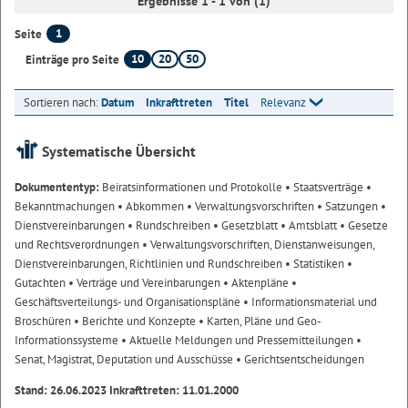
Ergebnisse 1 - 1 von (1)
1
Seite
10
20
50
Einträge pro Seite
Sortieren nach:
Datum
Inkrafttreten
Titel
Relevanz
Systematische Übersicht
Dokumententyp:
Beiratsinformationen und Protokolle
• Staatsverträge
•
Bekanntmachungen
• Abkommen
• Verwaltungsvorschriften
• Satzungen
•
Dienstvereinbarungen
• Rundschreiben
• Gesetzblatt
• Amtsblatt
• Gesetze
und Rechtsverordnungen
• Verwaltungsvorschriften, Dienstanweisungen,
Dienstvereinbarungen, Richtlinien und Rundschreiben
• Statistiken
•
Gutachten
• Verträge und Vereinbarungen
• Aktenpläne
•
Geschäftsverteilungs- und Organisationspläne
• Informationsmaterial und
Broschüren
• Berichte und Konzepte
• Karten, Pläne und Geo-
Informationssysteme
• Aktuelle Meldungen und Pressemitteilungen
•
Senat, Magistrat, Deputation und Ausschüsse
• Gerichtsentscheidungen
Stand: 26.06.2023 Inkrafttreten: 11.01.2000