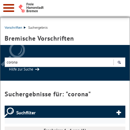
Vorschriften
Suchergebnis
Bremische Vorschriften
Hilfe zur Suche
Suchen
Suchergebnisse für: "
corona
"
Suchfilter