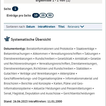
Ergebnisse 1 - 1 von (1)
1
Seite
10
20
50
Einträge pro Seite
Sortieren nach:
Datum
Inkrafttreten
Titel
Relevanz
Systematische Übersicht
Dokumententyp:
Beiratsinformationen und Protokolle
• Staatsverträge
•
Bekanntmachungen
• Abkommen
• Verwaltungsvorschriften
• Satzungen
•
Dienstvereinbarungen
• Rundschreiben
• Gesetzblatt
• Amtsblatt
• Gesetze
und Rechtsverordnungen
• Verwaltungsvorschriften, Dienstanweisungen,
Dienstvereinbarungen, Richtlinien und Rundschreiben
• Statistiken
•
Gutachten
• Verträge und Vereinbarungen
• Aktenpläne
•
Geschäftsverteilungs- und Organisationspläne
• Informationsmaterial und
Broschüren
• Berichte und Konzepte
• Karten, Pläne und Geo-
Informationssysteme
• Aktuelle Meldungen und Pressemitteilungen
•
Senat, Magistrat, Deputation und Ausschüsse
• Gerichtsentscheidungen
Stand: 26.06.2023 Inkrafttreten: 11.01.2000