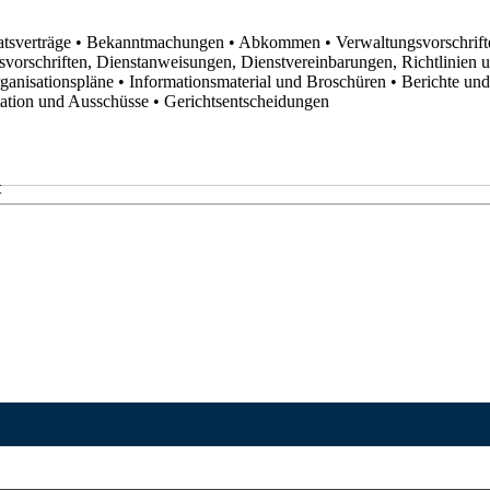
atsverträge
• Bekanntmachungen
• Abkommen
• Verwaltungsvorschrif
svorschriften, Dienstanweisungen, Dienstvereinbarungen, Richtlinien
rganisationspläne
• Informationsmaterial und Broschüren
• Berichte un
utation und Ausschüsse
• Gerichtsentscheidungen