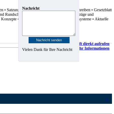
Nachricht
ten
• Satzungen
• Dienstvereinbarungen
• Rundschreiben
• Gesetzblatt
 und Rundschreiben
• Statistiken
• Gutachten
• Verträge und
d Konzepte
• Karten, Pläne und Geo-Informationssysteme
• Aktuelle
Vorschrift direkt aufrufen
Mehr Informationen
Vielen Dank für Ihre Nachricht