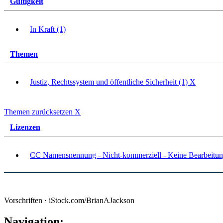
Gültigkeit
In Kraft (1)
Themen
Justiz, Rechtssystem und öffentliche Sicherheit (1)
X
Themen zurücksetzen
X
Lizenzen
CC Namensnennung - Nicht-kommerziell - Keine Bearbeitun
Vorschriften · iStock.com/BrianAJackson
Navigation: