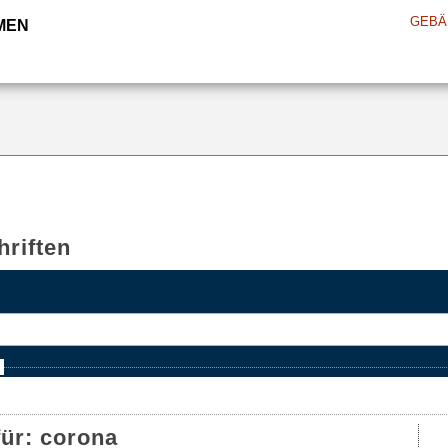
GEBÄ
MEN
riften
e
für:
corona