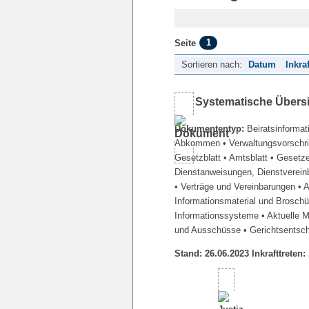
1
Seite
Sortieren nach:
Datum
Inkra
Systematische Übers
Dokumententyp:
Beiratsinformat
Abkommen
• Verwaltungsvorschr
Gesetzblatt
• Amtsblatt
• Gesetz
Dienstanweisungen, Dienstverein
• Verträge und Vereinbarungen
• 
Informationsmaterial und Brosch
Informationssysteme
• Aktuelle 
und Ausschüsse
• Gerichtsentsc
Stand: 26.06.2023 Inkrafttreten: