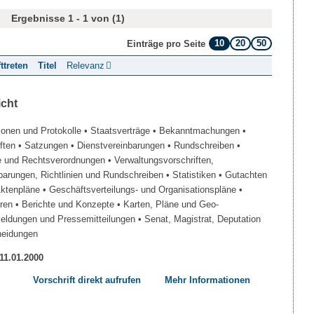
Ergebnisse 1 - 1 von (1)
10
20
50
Einträge pro Seite
fttreten
Titel
Relevanz
icht
ionen und Protokolle
• Staatsverträge
• Bekanntmachungen
•
iften
• Satzungen
• Dienstvereinbarungen
• Rundschreiben
•
e und Rechtsverordnungen
• Verwaltungsvorschriften,
barungen, Richtlinien und Rundschreiben
• Statistiken
• Gutachten
Aktenpläne
• Geschäftsverteilungs- und Organisationspläne
•
üren
• Berichte und Konzepte
• Karten, Pläne und Geo-
Meldungen und Pressemitteilungen
• Senat, Magistrat, Deputation
heidungen
 11.01.2000
Vorschrift direkt aufrufen
Mehr Informationen