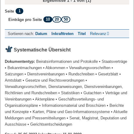
Ergebnisse 1 - 1 von (1)
1
Seite
10
20
50
Einträge pro Seite
Sortieren nach:
Datum
Inkrafttreten
Titel
Relevanz
Systematische Übersicht
Dokumententyp:
Beiratsinformationen und Protokolle
• Staatsverträge
• Bekanntmachungen
• Abkommen
• Verwaltungsvorschriften
•
Satzungen
• Dienstvereinbarungen
• Rundschreiben
• Gesetzblatt
•
Amtsblatt
• Gesetze und Rechtsverordnungen
•
Verwaltungsvorschriften, Dienstanweisungen, Dienstvereinbarungen,
Richtlinien und Rundschreiben
• Statistiken
• Gutachten
• Verträge und
Vereinbarungen
• Aktenpläne
• Geschäftsverteilungs- und
Organisationspläne
• Informationsmaterial und Broschüren
• Berichte
und Konzepte
• Karten, Pläne und Geo-Informationssysteme
• Aktuelle
Meldungen und Pressemitteilungen
• Senat, Magistrat, Deputation und
Ausschüsse
• Gerichtsentscheidungen