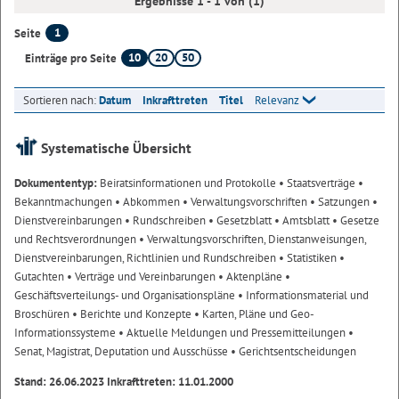
Ergebnisse 1 - 1 von (1)
1
Seite
10
20
50
Einträge pro Seite
Sortieren nach:
Datum
Inkrafttreten
Titel
Relevanz
Systematische Übersicht
Dokumententyp:
Beiratsinformationen und Protokolle
• Staatsverträge
•
Bekanntmachungen
• Abkommen
• Verwaltungsvorschriften
• Satzungen
•
Dienstvereinbarungen
• Rundschreiben
• Gesetzblatt
• Amtsblatt
• Gesetze
und Rechtsverordnungen
• Verwaltungsvorschriften, Dienstanweisungen,
Dienstvereinbarungen, Richtlinien und Rundschreiben
• Statistiken
•
Gutachten
• Verträge und Vereinbarungen
• Aktenpläne
•
Geschäftsverteilungs- und Organisationspläne
• Informationsmaterial und
Broschüren
• Berichte und Konzepte
• Karten, Pläne und Geo-
Informationssysteme
• Aktuelle Meldungen und Pressemitteilungen
•
Senat, Magistrat, Deputation und Ausschüsse
• Gerichtsentscheidungen
Stand: 26.06.2023 Inkrafttreten: 11.01.2000