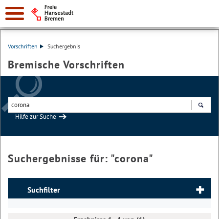
Vorschriften
Suchergebnis
Bremische Vorschriften
Hilfe zur Suche
Suchen
Suchergebnisse für: "
corona
"
Suchfilter