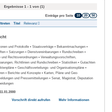
Ergebnisse 1 - 1 von (1)
10
20
50
Einträge pro Seite
fttreten
Titel
Relevanz
icht
ionen und Protokolle
• Staatsverträge
• Bekanntmachungen
•
iften
• Satzungen
• Dienstvereinbarungen
• Rundschreiben
•
e und Rechtsverordnungen
• Verwaltungsvorschriften,
barungen, Richtlinien und Rundschreiben
• Statistiken
• Gutachten
Aktenpläne
• Geschäftsverteilungs- und Organisationspläne
•
üren
• Berichte und Konzepte
• Karten, Pläne und Geo-
Meldungen und Pressemitteilungen
• Senat, Magistrat, Deputation
heidungen
 11.01.2000
Vorschrift direkt aufrufen
Mehr Informationen