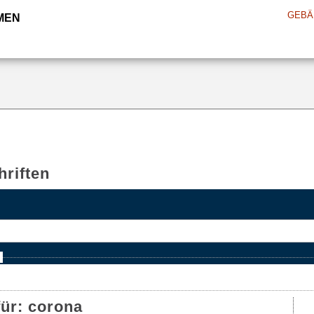
GEBÄ
MEN
riften
e
für:
corona