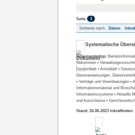
1
Seite
Sortieren nach:
Datum
Inkra
Systematische Übers
Dokumententyp:
Beiratsinformat
Abkommen
• Verwaltungsvorschr
Gesetzblatt
• Amtsblatt
• Gesetz
Dienstanweisungen, Dienstverein
• Verträge und Vereinbarungen
• 
Informationsmaterial und Brosch
Informationssysteme
• Aktuelle 
und Ausschüsse
• Gerichtsentsc
Stand: 26.06.2023 Inkrafttreten: