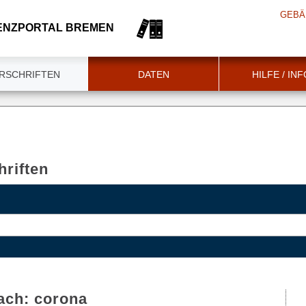
GEBÄ
ENZPORTAL BREMEN
RSCHRIFTEN
DATEN
HILFE / IN
riften
ach:
corona