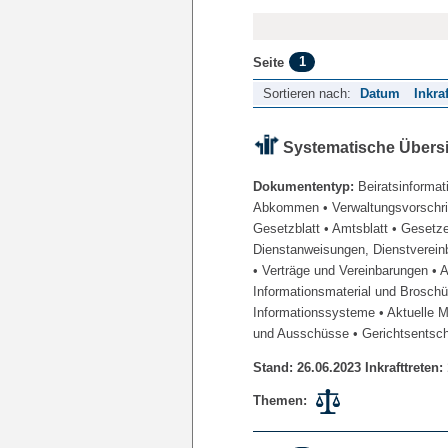
1
Seite
Sortieren nach:
Datum
Inkra
Systematische Übers
Dokumententyp:
Beiratsinformat
Abkommen
• Verwaltungsvorschr
Gesetzblatt
• Amtsblatt
• Gesetz
Dienstanweisungen, Dienstverein
• Verträge und Vereinbarungen
• 
Informationsmaterial und Brosch
Informationssysteme
• Aktuelle 
und Ausschüsse
• Gerichtsentsc
Stand: 26.06.2023 Inkrafttreten:
Themen: