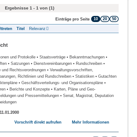
Ergebnisse 1 - 1 von (1)
10
20
50
Einträge pro Seite
fttreten
Titel
Relevanz
icht
ionen und Protokolle
• Staatsverträge
• Bekanntmachungen
•
iften
• Satzungen
• Dienstvereinbarungen
• Rundschreiben
•
e und Rechtsverordnungen
• Verwaltungsvorschriften,
barungen, Richtlinien und Rundschreiben
• Statistiken
• Gutachten
Aktenpläne
• Geschäftsverteilungs- und Organisationspläne
•
üren
• Berichte und Konzepte
• Karten, Pläne und Geo-
Meldungen und Pressemitteilungen
• Senat, Magistrat, Deputation
heidungen
 11.01.2000
Vorschrift direkt aufrufen
Mehr Informationen