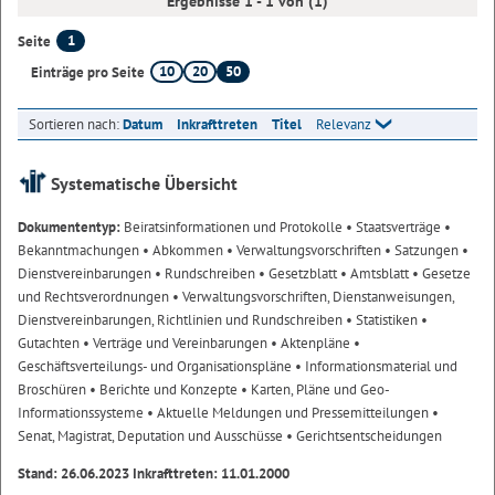
Ergebnisse 1 - 1 von (1)
1
Seite
10
20
50
Einträge pro Seite
Sortieren nach:
Datum
Inkrafttreten
Titel
Relevanz
Systematische Übersicht
Dokumententyp:
Beiratsinformationen und Protokolle
• Staatsverträge
•
Bekanntmachungen
• Abkommen
• Verwaltungsvorschriften
• Satzungen
•
Dienstvereinbarungen
• Rundschreiben
• Gesetzblatt
• Amtsblatt
• Gesetze
und Rechtsverordnungen
• Verwaltungsvorschriften, Dienstanweisungen,
Dienstvereinbarungen, Richtlinien und Rundschreiben
• Statistiken
•
Gutachten
• Verträge und Vereinbarungen
• Aktenpläne
•
Geschäftsverteilungs- und Organisationspläne
• Informationsmaterial und
Broschüren
• Berichte und Konzepte
• Karten, Pläne und Geo-
Informationssysteme
• Aktuelle Meldungen und Pressemitteilungen
•
Senat, Magistrat, Deputation und Ausschüsse
• Gerichtsentscheidungen
Stand: 26.06.2023 Inkrafttreten: 11.01.2000