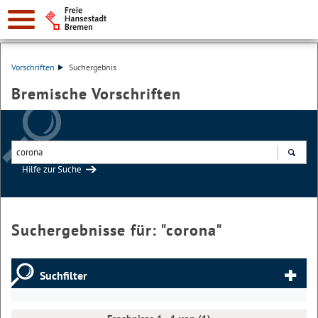
Vorschriften
Suchergebnis
Bremische Vorschriften
Hilfe zur Suche
Suchen
Suchergebnisse für: "
corona
"
Suchfilter