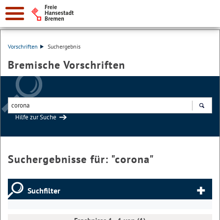
Vorschriften
Suchergebnis
Bremische Vorschriften
Hilfe zur Suche
Suchen
Suchergebnisse für: "
corona
"
Suchfilter