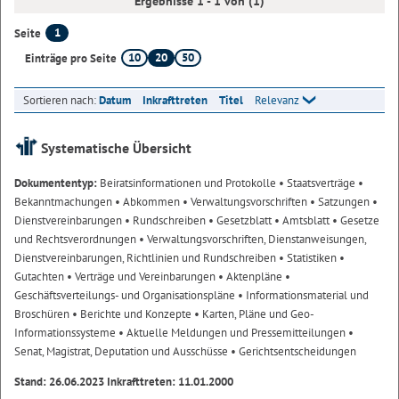
Ergebnisse 1 - 1 von (1)
1
Seite
10
20
50
Einträge pro Seite
Sortieren nach:
Datum
Inkrafttreten
Titel
Relevanz
Systematische Übersicht
Dokumententyp:
Beiratsinformationen und Protokolle
• Staatsverträge
•
Bekanntmachungen
• Abkommen
• Verwaltungsvorschriften
• Satzungen
•
Dienstvereinbarungen
• Rundschreiben
• Gesetzblatt
• Amtsblatt
• Gesetze
und Rechtsverordnungen
• Verwaltungsvorschriften, Dienstanweisungen,
Dienstvereinbarungen, Richtlinien und Rundschreiben
• Statistiken
•
Gutachten
• Verträge und Vereinbarungen
• Aktenpläne
•
Geschäftsverteilungs- und Organisationspläne
• Informationsmaterial und
Broschüren
• Berichte und Konzepte
• Karten, Pläne und Geo-
Informationssysteme
• Aktuelle Meldungen und Pressemitteilungen
•
Senat, Magistrat, Deputation und Ausschüsse
• Gerichtsentscheidungen
Stand: 26.06.2023 Inkrafttreten: 11.01.2000