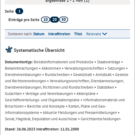
Ergebnisse 1 - 1 von (1)
1
Seite
10
20
50
Einträge pro Seite
Sortieren nach:
Datum
Inkrafttreten
Titel
Relevanz
Systematische Übersicht
Dokumententyp:
Beiratsinformationen und Protokolle
• Staatsverträge
•
Bekanntmachungen
• Abkommen
• Verwaltungsvorschriften
• Satzungen
•
Dienstvereinbarungen
• Rundschreiben
• Gesetzblatt
• Amtsblatt
• Gesetze
und Rechtsverordnungen
• Verwaltungsvorschriften, Dienstanweisungen,
Dienstvereinbarungen, Richtlinien und Rundschreiben
• Statistiken
•
Gutachten
• Verträge und Vereinbarungen
• Aktenpläne
•
Geschäftsverteilungs- und Organisationspläne
• Informationsmaterial und
Broschüren
• Berichte und Konzepte
• Karten, Pläne und Geo-
Informationssysteme
• Aktuelle Meldungen und Pressemitteilungen
•
Senat, Magistrat, Deputation und Ausschüsse
• Gerichtsentscheidungen
Stand: 26.06.2023 Inkrafttreten: 11.01.2000