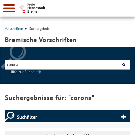
Vorschriften
Suchergebnis
Bremische Vorschriften
Hilfe zur Suche
Suchen
Suchergebnisse für: "
corona
"
Suchfilter