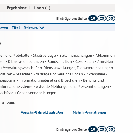
Ergebnisse 1 - 1 von (1)
10
20
50
Einträge pro Seite
reten
Titel
Relevanz
t
nen und Protokolle
• Staatsverträge
• Bekanntmachungen
• Abkommen
gen
• Dienstvereinbarungen
• Rundschreiben
• Gesetzblatt
• Amtsblatt
n
• Verwaltungsvorschriften, Dienstanweisungen, Dienstvereinbarungen,
atistiken
• Gutachten
• Verträge und Vereinbarungen
• Aktenpläne
•
tionspläne
• Informationsmaterial und Broschüren
• Berichte und
-Informationssysteme
• Aktuelle Meldungen und Pressemitteilungen
•
usschüsse
• Gerichtsentscheidungen
1.01.2000
Vorschrift direkt aufrufen
Mehr Informationen
10
20
50
Einträge pro Seite