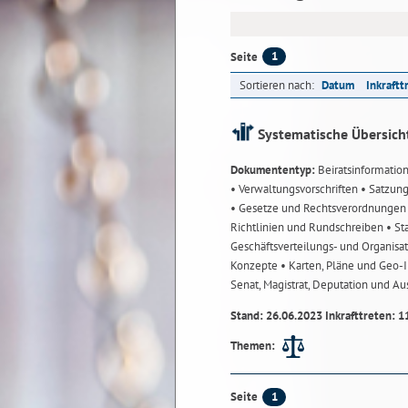
1
Seite
Sortieren nach:
Datum
Inkraftt
Systematische Übersich
Dokumententyp:
Beiratsinformatio
• Verwaltungsvorschriften
• Satzun
• Gesetze und Rechtsverordnunge
Richtlinien und Rundschreiben
• St
Geschäftsverteilungs- und Organisa
Konzepte
• Karten, Pläne und Geo
Senat, Magistrat, Deputation und A
Stand: 26.06.2023 Inkrafttreten: 1
Themen:
1
Seite