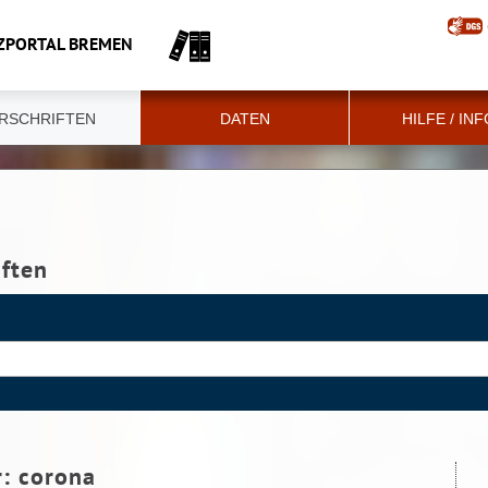
ZPORTAL BREMEN
RSCHRIFTEN
DATEN
HILFE / IN
iften
r:
corona