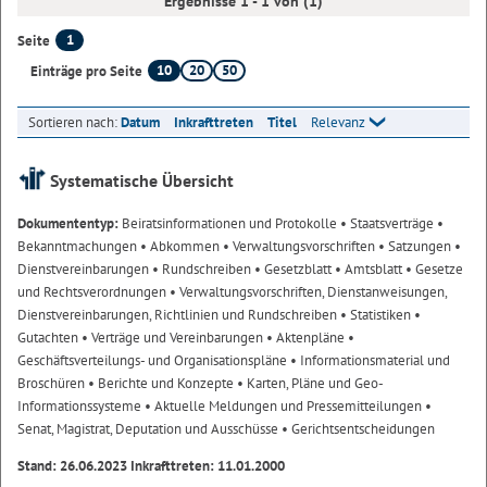
Ergebnisse 1 - 1 von (1)
1
Seite
10
20
50
Einträge pro Seite
Sortieren nach:
Datum
Inkrafttreten
Titel
Relevanz
Systematische Übersicht
Dokumententyp:
Beiratsinformationen und Protokolle
• Staatsverträge
•
Bekanntmachungen
• Abkommen
• Verwaltungsvorschriften
• Satzungen
•
Dienstvereinbarungen
• Rundschreiben
• Gesetzblatt
• Amtsblatt
• Gesetze
und Rechtsverordnungen
• Verwaltungsvorschriften, Dienstanweisungen,
Dienstvereinbarungen, Richtlinien und Rundschreiben
• Statistiken
•
Gutachten
• Verträge und Vereinbarungen
• Aktenpläne
•
Geschäftsverteilungs- und Organisationspläne
• Informationsmaterial und
Broschüren
• Berichte und Konzepte
• Karten, Pläne und Geo-
Informationssysteme
• Aktuelle Meldungen und Pressemitteilungen
•
Senat, Magistrat, Deputation und Ausschüsse
• Gerichtsentscheidungen
Stand: 26.06.2023 Inkrafttreten: 11.01.2000