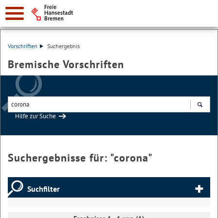
Vorschriften
Suchergebnis
Bremische Vorschriften
Hilfe zur Suche
Suchen
Suchergebnisse für: "
corona
"
Suchfilter