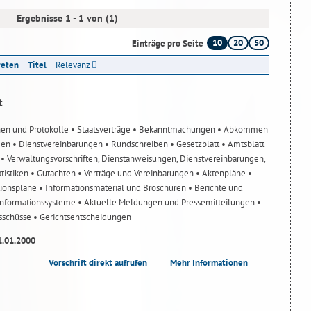
Ergebnisse 1 - 1 von (1)
10
20
50
Einträge pro Seite
reten
Titel
Relevanz
t
nen und Protokolle
• Staatsverträge
• Bekanntmachungen
• Abkommen
gen
• Dienstvereinbarungen
• Rundschreiben
• Gesetzblatt
• Amtsblatt
n
• Verwaltungsvorschriften, Dienstanweisungen, Dienstvereinbarungen,
atistiken
• Gutachten
• Verträge und Vereinbarungen
• Aktenpläne
•
tionspläne
• Informationsmaterial und Broschüren
• Berichte und
-Informationssysteme
• Aktuelle Meldungen und Pressemitteilungen
•
usschüsse
• Gerichtsentscheidungen
1.01.2000
Vorschrift direkt aufrufen
Mehr Informationen