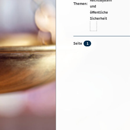
Themen:
1
Seite