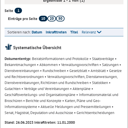
Ergebnisse 1 - 1 von (1)
1
Seite
10
20
50
Einträge pro Seite
Sortieren nach:
Datum
Inkrafttreten
Titel
Relevanz
Systematische Übersicht
Dokumententyp:
Beiratsinformationen und Protokolle
• Staatsverträge
•
Bekanntmachungen
• Abkommen
• Verwaltungsvorschriften
• Satzungen
•
Dienstvereinbarungen
• Rundschreiben
• Gesetzblatt
• Amtsblatt
• Gesetze
und Rechtsverordnungen
• Verwaltungsvorschriften, Dienstanweisungen,
Dienstvereinbarungen, Richtlinien und Rundschreiben
• Statistiken
•
Gutachten
• Verträge und Vereinbarungen
• Aktenpläne
•
Geschäftsverteilungs- und Organisationspläne
• Informationsmaterial und
Broschüren
• Berichte und Konzepte
• Karten, Pläne und Geo-
Informationssysteme
• Aktuelle Meldungen und Pressemitteilungen
•
Senat, Magistrat, Deputation und Ausschüsse
• Gerichtsentscheidungen
Stand: 26.06.2023 Inkrafttreten: 11.01.2000