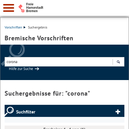
Vorschriften
Suchergebnis
Bremische Vorschriften
Hilfe zur Suche
Suchen
Suchergebnisse für: "
corona
"
Suchfilter