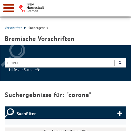
Vorschriften
Suchergebnis
Bremische Vorschriften
Hilfe zur Suche
Suchen
Suchergebnisse für: "
corona
"
Suchfilter