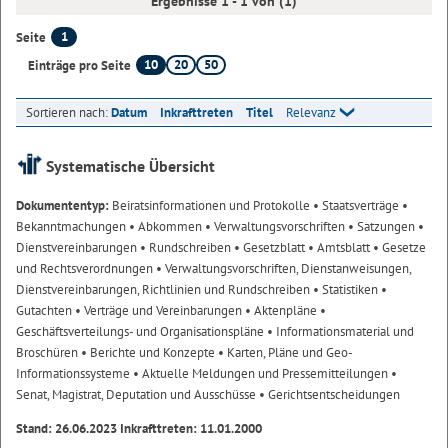
Ergebnisse 1 - 1 von (1)
1
Seite
10
20
50
Einträge pro Seite
Sortieren nach:
Datum
Inkrafttreten
Titel
Relevanz
Systematische Übersicht
Dokumententyp:
Beiratsinformationen und Protokolle
• Staatsverträge
•
Bekanntmachungen
• Abkommen
• Verwaltungsvorschriften
• Satzungen
•
Dienstvereinbarungen
• Rundschreiben
• Gesetzblatt
• Amtsblatt
• Gesetze
und Rechtsverordnungen
• Verwaltungsvorschriften, Dienstanweisungen,
Dienstvereinbarungen, Richtlinien und Rundschreiben
• Statistiken
•
Gutachten
• Verträge und Vereinbarungen
• Aktenpläne
•
Geschäftsverteilungs- und Organisationspläne
• Informationsmaterial und
Broschüren
• Berichte und Konzepte
• Karten, Pläne und Geo-
Informationssysteme
• Aktuelle Meldungen und Pressemitteilungen
•
Senat, Magistrat, Deputation und Ausschüsse
• Gerichtsentscheidungen
Stand: 26.06.2023 Inkrafttreten: 11.01.2000