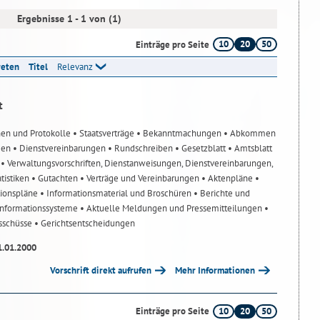
Ergebnisse 1 - 1 von (1)
10
20
50
Einträge pro Seite
reten
Titel
Relevanz
t
nen und Protokolle
• Staatsverträge
• Bekanntmachungen
• Abkommen
gen
• Dienstvereinbarungen
• Rundschreiben
• Gesetzblatt
• Amtsblatt
n
• Verwaltungsvorschriften, Dienstanweisungen, Dienstvereinbarungen,
atistiken
• Gutachten
• Verträge und Vereinbarungen
• Aktenpläne
•
tionspläne
• Informationsmaterial und Broschüren
• Berichte und
-Informationssysteme
• Aktuelle Meldungen und Pressemitteilungen
•
usschüsse
• Gerichtsentscheidungen
1.01.2000
Vorschrift direkt aufrufen
Mehr Informationen
10
20
50
Einträge pro Seite