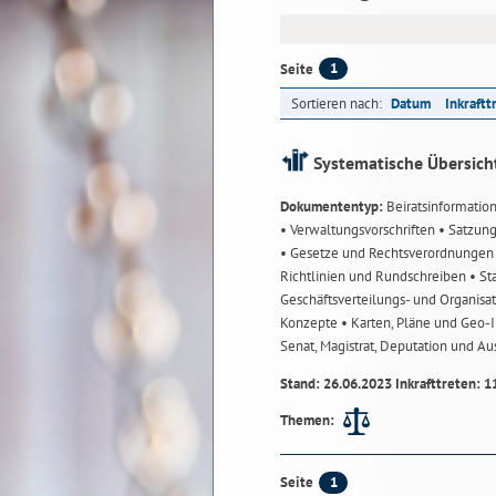
1
Seite
Sortieren nach:
Datum
Inkraftt
Systematische Übersich
Dokumententyp:
Beiratsinformatio
• Verwaltungsvorschriften
• Satzun
• Gesetze und Rechtsverordnunge
Richtlinien und Rundschreiben
• St
Geschäftsverteilungs- und Organisa
Konzepte
• Karten, Pläne und Geo
Senat, Magistrat, Deputation und A
Stand: 26.06.2023 Inkrafttreten: 1
Themen:
1
Seite