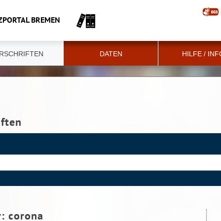
ZPORTAL BREMEN
RSCHRIFTEN
DATEN
HILFE / IN
iften
r:
corona