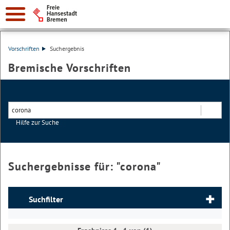
Vorschriften
Suchergebnis
Bremische Vorschriften
Hilfe zur Suche
Suchen
Suchergebnisse für: "
corona
"
Suchfilter