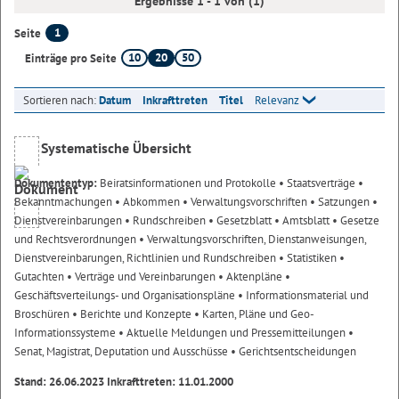
Ergebnisse 1 - 1 von (1)
1
Seite
10
20
50
Einträge pro Seite
Sortieren nach:
Datum
Inkrafttreten
Titel
Relevanz
Systematische Übersicht
Dokumententyp:
Beiratsinformationen und Protokolle
• Staatsverträge
•
Bekanntmachungen
• Abkommen
• Verwaltungsvorschriften
• Satzungen
•
Dienstvereinbarungen
• Rundschreiben
• Gesetzblatt
• Amtsblatt
• Gesetze
und Rechtsverordnungen
• Verwaltungsvorschriften, Dienstanweisungen,
Dienstvereinbarungen, Richtlinien und Rundschreiben
• Statistiken
•
Gutachten
• Verträge und Vereinbarungen
• Aktenpläne
•
Geschäftsverteilungs- und Organisationspläne
• Informationsmaterial und
Broschüren
• Berichte und Konzepte
• Karten, Pläne und Geo-
Informationssysteme
• Aktuelle Meldungen und Pressemitteilungen
•
Senat, Magistrat, Deputation und Ausschüsse
• Gerichtsentscheidungen
Stand: 26.06.2023 Inkrafttreten: 11.01.2000