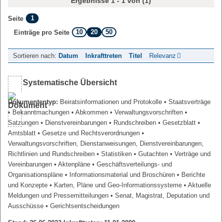
Ergebnisse 1 - 1 von (1)
1
Seite
10
20
50
Einträge pro Seite
Sortieren nach:
Datum
Inkrafttreten
Titel
Relevanz
Systematische Übersicht
Dokumententyp:
Beiratsinformationen und Protokolle
• Staatsverträge
• Bekanntmachungen
• Abkommen
• Verwaltungsvorschriften
•
Satzungen
• Dienstvereinbarungen
• Rundschreiben
• Gesetzblatt
•
Amtsblatt
• Gesetze und Rechtsverordnungen
•
Verwaltungsvorschriften, Dienstanweisungen, Dienstvereinbarungen,
Richtlinien und Rundschreiben
• Statistiken
• Gutachten
• Verträge und
Vereinbarungen
• Aktenpläne
• Geschäftsverteilungs- und
Organisationspläne
• Informationsmaterial und Broschüren
• Berichte
und Konzepte
• Karten, Pläne und Geo-Informationssysteme
• Aktuelle
Meldungen und Pressemitteilungen
• Senat, Magistrat, Deputation und
Ausschüsse
• Gerichtsentscheidungen