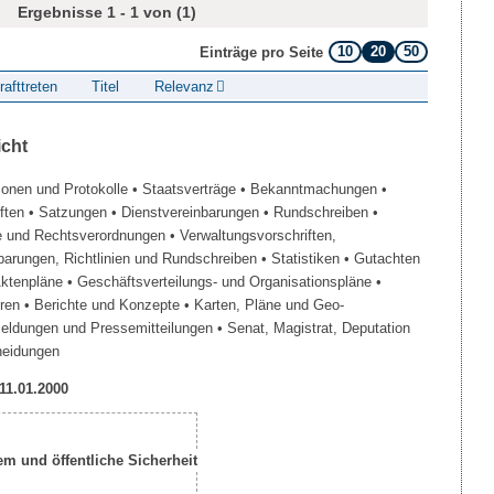
Ergebnisse 1 - 1 von (1)
10
20
50
Einträge pro Seite
rafttreten
Titel
Relevanz
icht
ionen und Protokolle
• Staatsverträge
• Bekanntmachungen
•
iften
• Satzungen
• Dienstvereinbarungen
• Rundschreiben
•
e und Rechtsverordnungen
• Verwaltungsvorschriften,
barungen, Richtlinien und Rundschreiben
• Statistiken
• Gutachten
Aktenpläne
• Geschäftsverteilungs- und Organisationspläne
•
üren
• Berichte und Konzepte
• Karten, Pläne und Geo-
Meldungen und Pressemitteilungen
• Senat, Magistrat, Deputation
heidungen
 11.01.2000