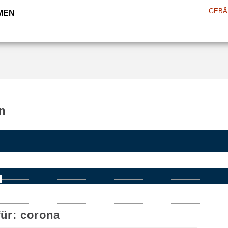
GEBÄ
MEN
n
e
für:
corona