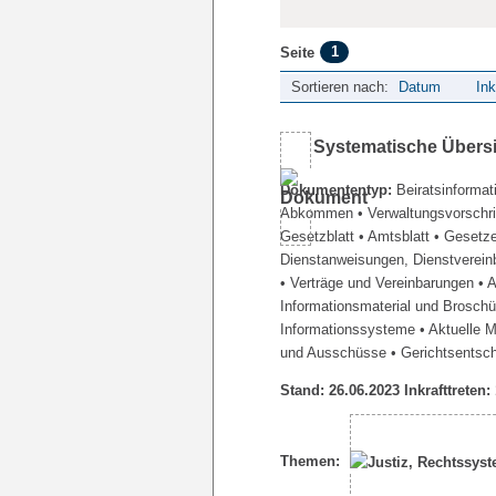
1
Seite
Sortieren nach:
Datum
Ink
Systematische Übers
Dokumententyp:
Beiratsinformat
Abkommen
• Verwaltungsvorschr
Gesetzblatt
• Amtsblatt
• Gesetz
Dienstanweisungen, Dienstverein
• Verträge und Vereinbarungen
• 
Informationsmaterial und Brosch
Informationssysteme
• Aktuelle 
und Ausschüsse
• Gerichtsentsc
Stand: 26.06.2023 Inkrafttreten:
Themen: