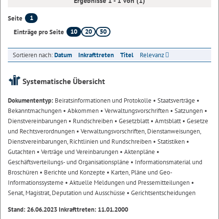
Ergebnisse 1 - 1 von (1)
1
Seite
10
20
50
Einträge pro Seite
Sortieren nach:
Datum
Inkrafttreten
Titel
Relevanz
Systematische Übersicht
Dokumententyp:
Beiratsinformationen und Protokolle
• Staatsverträge
•
Bekanntmachungen
• Abkommen
• Verwaltungsvorschriften
• Satzungen
•
Dienstvereinbarungen
• Rundschreiben
• Gesetzblatt
• Amtsblatt
• Gesetze
und Rechtsverordnungen
• Verwaltungsvorschriften, Dienstanweisungen,
Dienstvereinbarungen, Richtlinien und Rundschreiben
• Statistiken
•
Gutachten
• Verträge und Vereinbarungen
• Aktenpläne
•
Geschäftsverteilungs- und Organisationspläne
• Informationsmaterial und
Broschüren
• Berichte und Konzepte
• Karten, Pläne und Geo-
Informationssysteme
• Aktuelle Meldungen und Pressemitteilungen
•
Senat, Magistrat, Deputation und Ausschüsse
• Gerichtsentscheidungen
Stand: 26.06.2023 Inkrafttreten: 11.01.2000