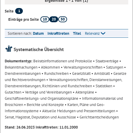
Ergebnisse 1 - 1 von (1)
1
Seite
10
20
50
Einträge pro Seite
Sortieren nach:
Datum
Inkrafttreten
Titel
Relevanz
Systematische Übersicht
Dokumententyp:
Beiratsinformationen und Protokolle
• Staatsverträge
•
Bekanntmachungen
• Abkommen
• Verwaltungsvorschriften
• Satzungen
•
Dienstvereinbarungen
• Rundschreiben
• Gesetzblatt
• Amtsblatt
• Gesetze
und Rechtsverordnungen
• Verwaltungsvorschriften, Dienstanweisungen,
Dienstvereinbarungen, Richtlinien und Rundschreiben
• Statistiken
•
Gutachten
• Verträge und Vereinbarungen
• Aktenpläne
•
Geschäftsverteilungs- und Organisationspläne
• Informationsmaterial und
Broschüren
• Berichte und Konzepte
• Karten, Pläne und Geo-
Informationssysteme
• Aktuelle Meldungen und Pressemitteilungen
•
Senat, Magistrat, Deputation und Ausschüsse
• Gerichtsentscheidungen
Stand: 26.06.2023 Inkrafttreten: 11.01.2000