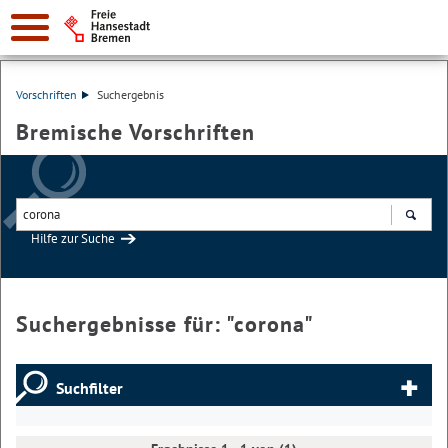
Vorschriften
Suchergebnis
Bremische Vorschriften
Hilfe zur Suche
Suchen
Suchergebnisse für: "
corona
"
Suchfilter