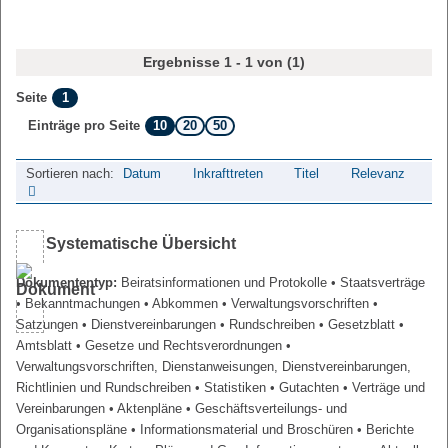
Ergebnisse 1 - 1 von (1)
1
Seite
10
20
50
Einträge pro Seite
Sortieren nach:
Datum
Inkrafttreten
Titel
Relevanz
Systematische Übersicht
Dokumententyp:
Beiratsinformationen und Protokolle
• Staatsverträge
• Bekanntmachungen
• Abkommen
• Verwaltungsvorschriften
•
Satzungen
• Dienstvereinbarungen
• Rundschreiben
• Gesetzblatt
•
Amtsblatt
• Gesetze und Rechtsverordnungen
•
Verwaltungsvorschriften, Dienstanweisungen, Dienstvereinbarungen,
Richtlinien und Rundschreiben
• Statistiken
• Gutachten
• Verträge und
Vereinbarungen
• Aktenpläne
• Geschäftsverteilungs- und
Organisationspläne
• Informationsmaterial und Broschüren
• Berichte