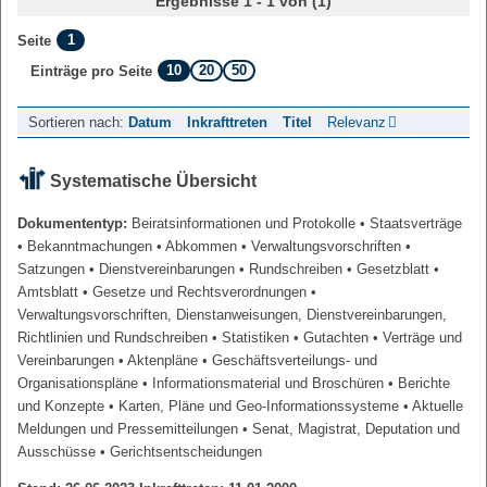
Ergebnisse 1 - 1 von (1)
1
Seite
10
20
50
Einträge pro Seite
Sortieren nach:
Datum
Inkrafttreten
Titel
Relevanz
Systematische Übersicht
Dokumententyp:
Beiratsinformationen und Protokolle
• Staatsverträge
• Bekanntmachungen
• Abkommen
• Verwaltungsvorschriften
•
Satzungen
• Dienstvereinbarungen
• Rundschreiben
• Gesetzblatt
•
Amtsblatt
• Gesetze und Rechtsverordnungen
•
Verwaltungsvorschriften, Dienstanweisungen, Dienstvereinbarungen,
Richtlinien und Rundschreiben
• Statistiken
• Gutachten
• Verträge und
Vereinbarungen
• Aktenpläne
• Geschäftsverteilungs- und
Organisationspläne
• Informationsmaterial und Broschüren
• Berichte
und Konzepte
• Karten, Pläne und Geo-Informationssysteme
• Aktuelle
Meldungen und Pressemitteilungen
• Senat, Magistrat, Deputation und
Ausschüsse
• Gerichtsentscheidungen