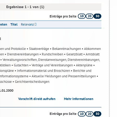
Ergebnisse 1 - 1 von (1)
10
20
50
Einträge pro Seite
reten
Titel
Relevanz
t
nen und Protokolle
• Staatsverträge
• Bekanntmachungen
• Abkommen
gen
• Dienstvereinbarungen
• Rundschreiben
• Gesetzblatt
• Amtsblatt
n
• Verwaltungsvorschriften, Dienstanweisungen, Dienstvereinbarungen,
atistiken
• Gutachten
• Verträge und Vereinbarungen
• Aktenpläne
•
tionspläne
• Informationsmaterial und Broschüren
• Berichte und
-Informationssysteme
• Aktuelle Meldungen und Pressemitteilungen
•
usschüsse
• Gerichtsentscheidungen
1.01.2000
Vorschrift direkt aufrufen
Mehr Informationen
10
20
50
Einträge pro Seite