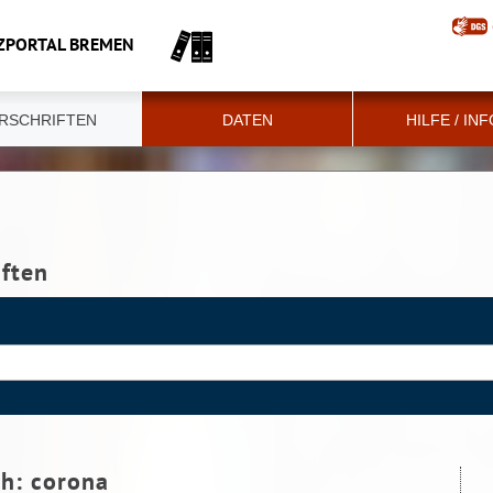
ZPORTAL BREMEN
RSCHRIFTEN
DATEN
HILFE / IN
iften
ch:
corona