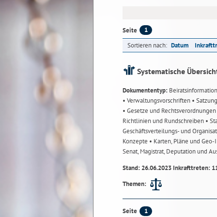
1
Seite
Sortieren nach:
Datum
Inkraftt
Systematische Übersich
Dokumententyp:
Beiratsinformatio
• Verwaltungsvorschriften
• Satzun
• Gesetze und Rechtsverordnunge
Richtlinien und Rundschreiben
• St
Geschäftsverteilungs- und Organisa
Konzepte
• Karten, Pläne und Geo
Senat, Magistrat, Deputation und A
Stand: 26.06.2023 Inkrafttreten: 1
Themen:
1
Seite