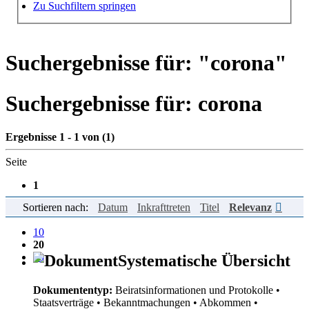
Hilfe zur Suche
Zu Suchfiltern springen
Suchergebnisse für: "
corona
"
Suchergebnisse für:
corona
Ergebnisse 1 - 1 von (1)
Seite
1
Sortieren nach:
Datum
Inkrafttreten
Titel
Relevanz
Einträge pro Seite
10
20
50
Systematische Übersicht
Dokumententyp:
Beiratsinformationen und Protokolle
•
Staatsverträge
• Bekanntmachungen
• Abkommen
•