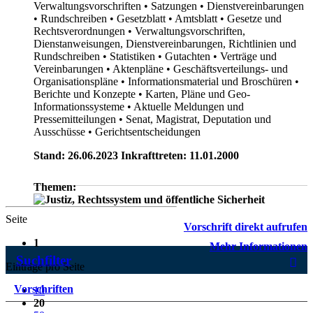
Verwaltungsvorschriften
• Satzungen
• Dienstvereinbarungen
• Rundschreiben
• Gesetzblatt
• Amtsblatt
• Gesetze und
Rechtsverordnungen
• Verwaltungsvorschriften,
Dienstanweisungen, Dienstvereinbarungen, Richtlinien und
Rundschreiben
• Statistiken
• Gutachten
• Verträge und
Vereinbarungen
• Aktenpläne
• Geschäftsverteilungs- und
Organisationspläne
• Informationsmaterial und Broschüren
•
Berichte und Konzepte
• Karten, Pläne und Geo-
Informationssysteme
• Aktuelle Meldungen und
Pressemitteilungen
• Senat, Magistrat, Deputation und
Ausschüsse
• Gerichtsentscheidungen
Stand: 26.06.2023 Inkrafttreten: 11.01.2000
Themen:
Seite
Vorschrift direkt aufrufen
1
Mehr Informationen
Suchfilter
Einträge pro Seite
Vorschriften
10
20